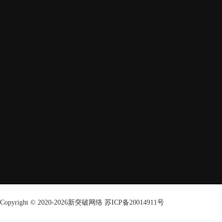
Pre-sales
173 9477 6018
Telephone
Abu@x-tp.cn
Copyright © 2020-2026
新突破网络
苏ICP备20014911号